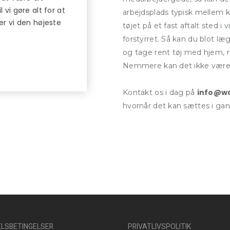
 vi gøre alt for at
arbejdsplads typisk mellem k
rer vi den højeste
tøjet på et fast aftalt sted 
forstyrret. Så kan du blot læ
og tage rent tøj med hjem, nå
Nemmere kan det ikke være
info@w
Kontakt os i dag på
hvornår det kan sættes i gan
LSBETINGELSER
PRIVATLIVSPOLITIK