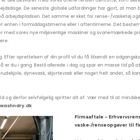
r alle besvaret med vores online renseri Gentofte, som sikker
rbejdsdage. De seneste globale udfordringer har gjort, at man b
 på arbejdspladsen. Det samme er sket for rense-/vasketøj også
ret enten i formiddagstimerne eller i aftentimerne. Det best
njer med vores nye miljøvenlige maskiner og svanemærkede prod
ere.
ang. Efter oprettelsen af din profil vil du få tilsendt en adgan
å er du i gang. Bestil allerede i dag og spar en masse tid på at
brudekjole, dynevask, skjortevask eller noget helt andet, så ka
g derfor selvfølgelig spritter alt af. Vær med til at minds
washndry.dk
Firmaaftale – Erhvervsren
vaske-/renseopgaver til f