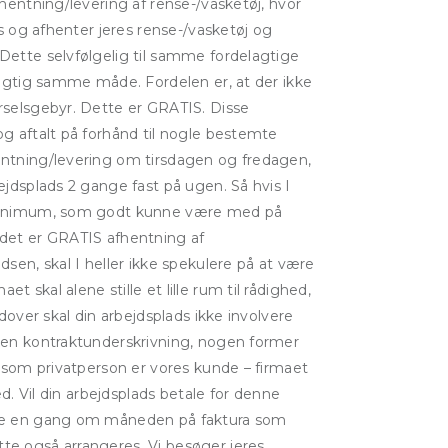
fhentning/levering af rense-/vasketøj, hvor
ads og afhenter jeres rense-/vasketøj og
Dette selvfølgelig til samme fordelagtige
øjagtig samme måde. Fordelen er, at der ikke
rselsgebyr. Dette er GRATIS. Disse
og aftalt på forhånd til nogle bestemte
entning/levering om tirsdagen og fredagen,
ejdsplads 2 gange fast på ugen. Så hvis I
 minimum, som godt kunne være med på
 det er GRATIS afhentning af
dsen, skal I heller ikke spekulere på at være
 skal alene stille et lille rum til rådighed,
udover skal din arbejdsplads ikke involvere
rken kontraktunderskrivning, nogen former
u som privatperson er vores kunde – firmaet
hed. Vil din arbejdsplads betale for denne
ere en gang om måneden på faktura som
te også arrangeres. Vi besøger jeres