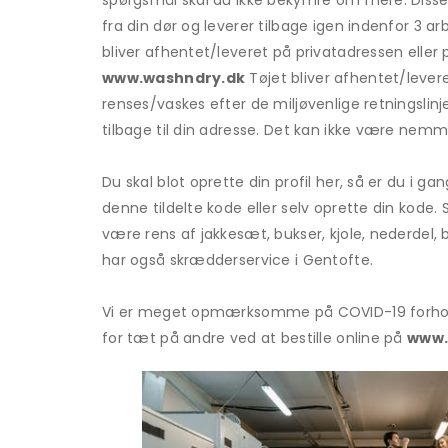
spørgsmål skal du ikke bekymre om mere. Disse e
fra din dør og leverer tilbage igen indenfor 3 a
bliver afhentet/leveret på privatadressen eller
www.washndry.dk
Tøjet bliver afhentet/leve
renses/vaskes efter de miljøvenlige retningsli
tilbage til din adresse. Det kan ikke være nemm
Du skal blot oprette din profil her, så er du i g
denne tildelte kode eller selv oprette din kode. S
være rens af jakkesæt, bukser, kjole, nederdel, 
har også skrædderservice i Gentofte.
Vi er meget opmærksomme på COVID-19 forhold o
for tæt på andre ved at bestille online på
www.