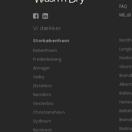
FAQ
MILJØ
Vi dækker
Nordh
Storkøbenhavn
Lyngb
København
Hvido
Frederiksberg
Glost
Amager
Brønd
Valby
Alber
Østerbro
Baller
Nørrebro
Herle
Vesterbro
Bellah
Christianshavn
Brøns
Sydhavn
Rødov
Nordvest