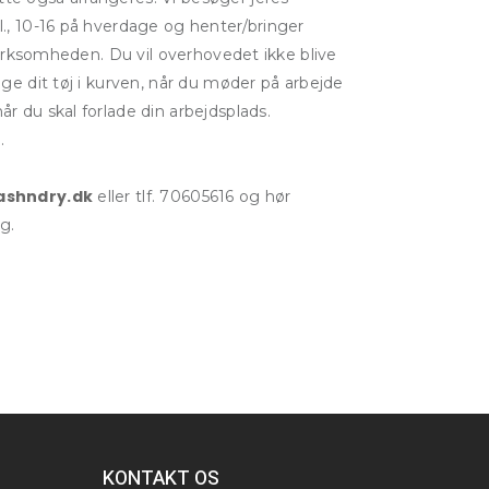
l., 10-16 på hverdage og henter/bringer
i virksomheden. Du vil overhovedet ikke blive
gge dit tøj i kurven, når du møder på arbejde
r du skal forlade din arbejdsplads.
.
ashndry.dk
eller tlf. 70605616 og hør
g.
KONTAKT OS