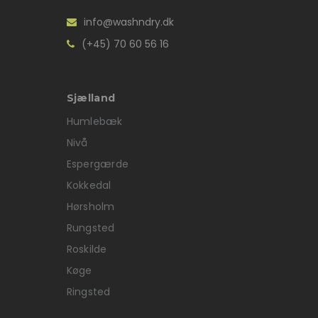
info@washndry.dk
(+45) 70 60 56 16
Sjælland
Humlebæk
Nivå
Espergærde
Kokkedal
Hørsholm
Rungsted
Roskilde
Køge
Ringsted