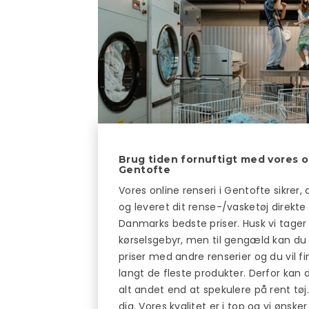
Brug tiden fornuftigt med vores on
Gentofte
Vores online renseri i Gentofte sikrer,
og leveret dit rense-/vasketøj direkte t
Danmarks bedste priser. Husk vi tager e
kørselsgebyr, men til gengæld kan d
priser med andre renserier og du vil fin
langt de fleste produkter. Derfor kan 
alt andet end at spekulere på rent tøj. 
dig. Vores kvalitet er i top og vi ønske