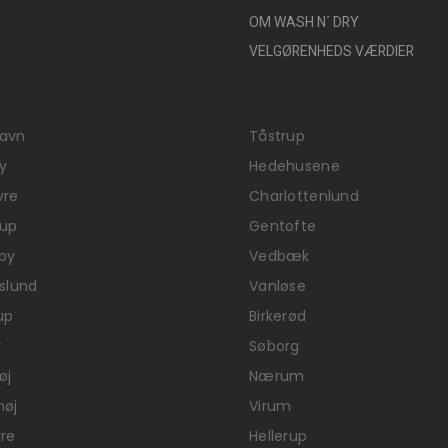
OM WASH N´ DRY
VELGØRENHEDS VÆRDIER
avn
Tåstrup
y
Hedehusene
vre
Charlottenlund
rup
Gentofte
by
Vedbæk
tslund
Vanløse
up
Birkerød
v
Søborg
øj
Nærum
høj
Virum
re
Hellerup