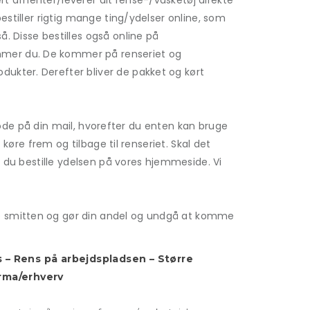
t afhenter/leverer dit rense-/vasketøj direkte
estiller rigtig mange ting/ydelser online, som
. Disse bestilles også online på
emmer du. De kommer på renseriet og
ukter. Derefter bliver de pakket og kørt
gskode på din mail, hvorefter du enten kan bruge
 køre frem og tilbage til renseriet. Skal det
n du bestille ydelsen på vores hjemmeside. Vi
ke smitten og gør din andel og undgå at komme
s – Rens på arbejdspladsen – Større
irma/erhverv