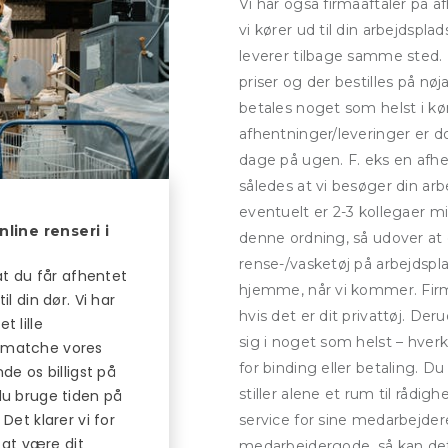
Vi har også firmaaftaler på a
vi kører ud til din arbejdspl
leverer tilbage samme sted. 
priser og der bestilles på n
betales noget som helst i kø
afhentninger/leveringer er d
dage på ugen. F. eks en afh
således at vi besøger din arb
eventuelt er 2-3 kollegaer
line renseri i
denne ordning, så udover at
rense-/vasketøj på arbejdspla
 at du får afhentet
hjemme, når vi kommer. Firmaet
il din dør. Vi har
hvis det er dit privattøj. Der
t lille
sig i noget som helst – hve
u matche vores
for binding eller betaling. D
de os billigst på
stiller alene et rum til rådig
du bruge tiden på
Det klarer vi for
service for sine medarbejd
r at være dit
medarbejdergode, så kan det