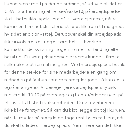
kunne være med på denne ordning, så udover at det er
GRATIS afhentning af rense-/vasketøj på arbejdspladsen,
skal I heller ikke spekulere på at være hjemme, når vi
kommer. Firmaet skal alene stille et lille rum til rådighed,
hvis det er dit privattøj. Derudover skal din arbejdsplads
ikke involvere sig i noget som helst – hverken
kontraktunderskrivning, nogen former for binding eller
betaling. Du som privatperson er vores kunde – firmaet
stiller alene et rum til rådighed. Vil din arbejdsplads betale
for denne service for sine medarbejdere en gang om
måneden på faktura som medarbejdergode, så kan dette
også arrangeres. Vi besøger jeres arbejdsplads typisk
mellem kl., 10-16 på hverdage og henter/bringer tøjet på
et fast aftalt sted i virksomheden. Du vil overhovedet
ikke blive forstyrret. Så kan du blot lægge dit tøj i kurven,
når du møder på arbejde og tage rent tøj med hjem, når
du skal forlade din arbejdsplads. Nemmere kan det ikke