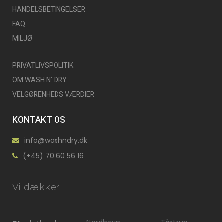
HANDELSBETINGELSER
FAQ
MILJØ
PRIVATLIVSPOLITIK
OM WASH N´ DRY
VELGØRENHEDS VÆRDIER
KONTAKT OS
info@washndry.dk
(+45) 70 60 56 16
Vi dækker