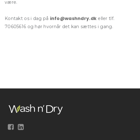
være.
info@washndry.dk
Kontakt os i dag på
eller tlf.
70605616 og hør hvornår det kan sættes i gang.