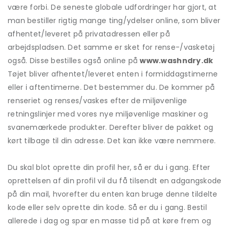
være forbi. De seneste globale udfordringer har gjort, at
man bestiller rigtig mange ting/ydelser online, som bliver
afhentet/leveret på privatadressen eller på
arbejdspladsen. Det samme er sket for rense-/vasketøj
også. Disse bestilles også online på
www.washndry.dk
Tøjet bliver afhentet/leveret enten i formiddagstimerne
eller i aftentimerne. Det bestemmer du. De kommer på
renseriet og renses/vaskes efter de miljøvenlige
retningslinjer med vores nye miljøvenlige maskiner og
svanemærkede produkter. Derefter bliver de pakket og
kørt tilbage til din adresse. Det kan ikke være nemmere.
Du skal blot oprette din profil her, så er du i gang. Efter
oprettelsen af din profil vil du få tilsendt en adgangskode
på din mail, hvorefter du enten kan bruge denne tildelte
kode eller selv oprette din kode. Så er du i gang. Bestil
allerede i dag og spar en masse tid på at køre frem og