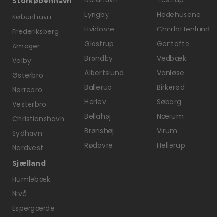
Nordhavn
Tåstrup
Storkøbenhavn
Lyngby
Hedehusene
København
Hvidovre
Charlottenlund
Frederiksberg
Glostrup
Gentofte
Amager
Brøndby
Vedbæk
Valby
Albertslund
Vanløse
Østerbro
Ballerup
Birkerød
Nørrebro
Herlev
Søborg
Vesterbro
Bellahøj
Nærum
Christianshavn
Brønshøj
Virum
Sydhavn
Rødovre
Hellerup
Nordvest
Sjælland
Humlebæk
Nivå
Espergærde