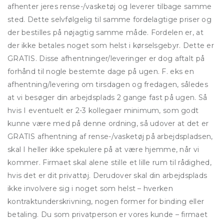
afhenter jeres rense-/vasketøj og leverer tilbage samme
sted. Dette selvfølgelig til samme fordelagtige priser og
der bestilles på nøjagtig samme måde. Fordelen er, at
der ikke betales noget som helst i kørselsgebyr. Dette er
GRATIS. Disse afhentninger/leveringer er dog aftalt på
forhånd til nogle bestemte dage på ugen. F. eks en
afhentning/levering om tirsdagen og fredagen, således
at vi besøger din arbejdsplads 2 gange fast på ugen. Så
hvis I eventuelt er 2-3 kollegaer minimum, som godt
kunne være med på denne ordning, så udover at det er
GRATIS afhentning af rense-/vasketøj på arbejdspladsen,
skal I heller ikke spekulere på at være hjemme, når vi
kommer. Firmaet skal alene stille et lille rum til rådighed,
hvis det er dit privattøj. Derudover skal din arbejdsplads
ikke involvere sig i noget som helst – hverken
kontraktunderskrivning, nogen former for binding eller
betaling. Du som privatperson er vores kunde – firmaet