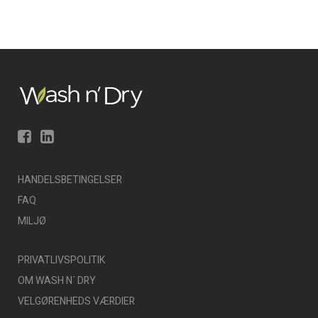
HANDELSBETINGELSER
FAQ
MILJØ
PRIVATLIVSPOLITIK
OM WASH N´ DRY
VELGØRENHEDS VÆRDIER