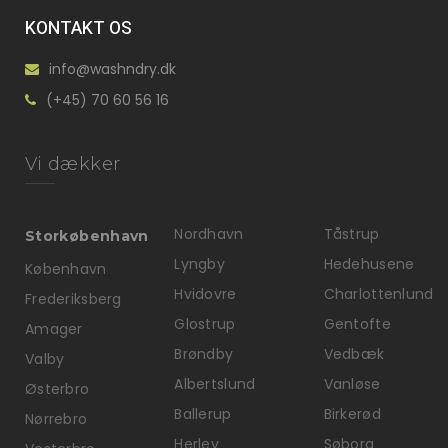
KONTAKT OS
info@washndry.dk
(+45) 70 60 56 16
Vi dækker
Nordhavn
Tåstrup
Storkøbenhavn
Lyngby
Hedehusene
København
Hvidovre
Charlottenlund
Frederiksberg
Glostrup
Gentofte
Amager
Brøndby
Vedbæk
Valby
Albertslund
Vanløse
Østerbro
Ballerup
Birkerød
Nørrebro
Herlev
Søborg