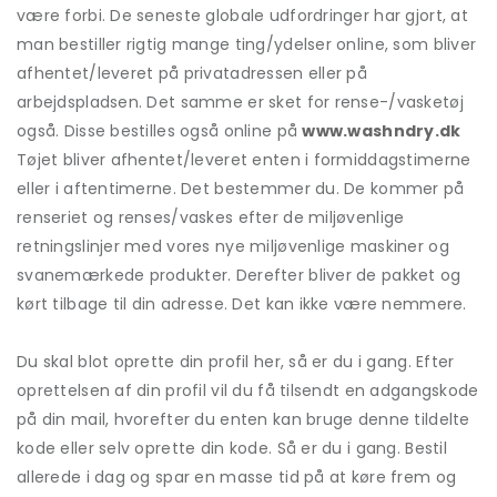
være forbi. De seneste globale udfordringer har gjort, at
man bestiller rigtig mange ting/ydelser online, som bliver
afhentet/leveret på privatadressen eller på
arbejdspladsen. Det samme er sket for rense-/vasketøj
også. Disse bestilles også online på
www.washndry.dk
Tøjet bliver afhentet/leveret enten i formiddagstimerne
eller i aftentimerne. Det bestemmer du. De kommer på
renseriet og renses/vaskes efter de miljøvenlige
retningslinjer med vores nye miljøvenlige maskiner og
svanemærkede produkter. Derefter bliver de pakket og
kørt tilbage til din adresse. Det kan ikke være nemmere.
Du skal blot oprette din profil her, så er du i gang. Efter
oprettelsen af din profil vil du få tilsendt en adgangskode
på din mail, hvorefter du enten kan bruge denne tildelte
kode eller selv oprette din kode. Så er du i gang. Bestil
allerede i dag og spar en masse tid på at køre frem og