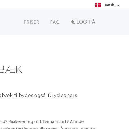
LOG PÅ
PRISER
FAQ
DBÆK
edbæk tilbydes også. Drycleaners
d? Risikerer jeg at blive smittet? Alle de