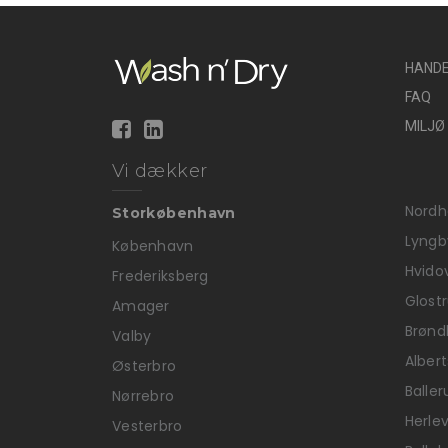
HANDE
FAQ
MILJØ
Vi dækker
Nordh
Storkøbenhavn
Lyngb
København
Hvido
Frederiksberg
Glost
Amager
Brønd
Valby
Alber
Østerbro
Baller
Nørrebro
Herle
Vesterbro