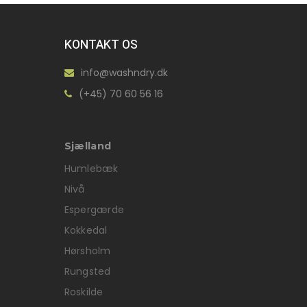
KONTAKT OS
info@washndry.dk
(+45) 70 60 56 16
Sjælland
Humlebæk
Nivå
Espergærde
Kokkedal
Hørsholm
Rungsted
Roskilde