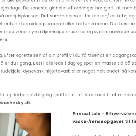
er alle besvaret med vores online renseri Vedbæk, som sikkert
rbejdsdage. De seneste globale udfordringer har gjort, at man b
 på arbejdspladsen. Det samme er sket for rense-/vasketøj også
ret enten i formiddagstimerne eller i aftentimerne. Det best
njer med vores nye miljøvenlige maskiner og svanemærkede prod
ere.
ang. Efter oprettelsen af din profil vil du få tilsendt en adgan
å er du i gang. Bestil allerede i dag og spar en masse tid på at
brudekjole, dynevask, skjortevask eller noget helt andet, så ka
g derfor selvfølgelig spritter alt af. Vær med til at minds
washndry.dk
Firmaaftale – Erhvervsren
vaske-/renseopgaver til f