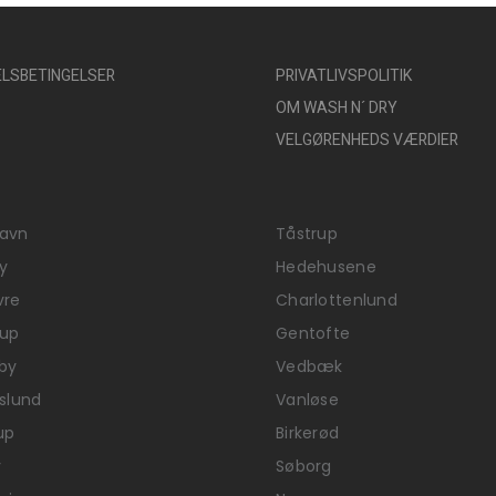
LSBETINGELSER
PRIVATLIVSPOLITIK
OM WASH N´ DRY
VELGØRENHEDS VÆRDIER
avn
Tåstrup
y
Hedehusene
vre
Charlottenlund
rup
Gentofte
by
Vedbæk
tslund
Vanløse
up
Birkerød
v
Søborg