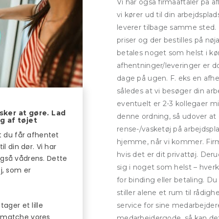
Vi har også firmaaftaler på a
vi kører ud til din arbejdspl
leverer tilbage samme sted. 
priser og der bestilles på n
betales noget som helst i kø
afhentninger/leveringer er d
dage på ugen. F. eks en afh
således at vi besøger din arb
eventuelt er 2-3 kollegaer
sker at gøre. Lad
denne ordning, så udover at
g af tøjet
rense-/vasketøj på arbejdspla
at du får afhentet
hjemme, når vi kommer. Firmaet
il din dør. Vi har
hvis det er dit privattøj. Der
også vådrens. Dette
sig i noget som helst – hve
j, som er
for binding eller betaling. D
stiller alene et rum til rådig
ager et lille
service for sine medarbejd
u matche vores
medarbejdergode, så kan det