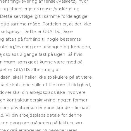
fhentning/levering af rense-/vasketøj, hvor
ads og afhenter jeres rense-/vasketøj og
Dette selvfølgelig til samme fordelagtige
øjagtig samme måde. Fordelen er, at der ikke
rselsgebyr. Dette er GRATIS. Disse
og aftalt på forhånd til nogle bestemte
entning/levering om tirsdagen og fredagen,
ejdsplads 2 gange fast på ugen. Så hvis I
 minimum, som godt kunne være med på
 det er GRATIS afhentning af
dsen, skal I heller ikke spekulere på at være
 skal alene stille et lille rum til rådighed,
udover skal din arbejdsplads ikke involvere
rken kontraktunderskrivning, nogen former
u som privatperson er vores kunde – firmaet
hed. Vil din arbejdsplads betale for denne
ere en gang om måneden på faktura som
te også arrangeres. Vi besøger jeres