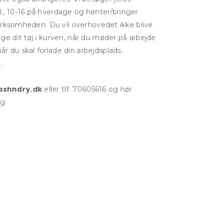
l., 10-16 på hverdage og henter/bringer
i virksomheden. Du vil overhovedet ikke blive
gge dit tøj i kurven, når du møder på arbejde
r du skal forlade din arbejdsplads.
.
ashndry.dk
eller tlf. 70605616 og hør
g.