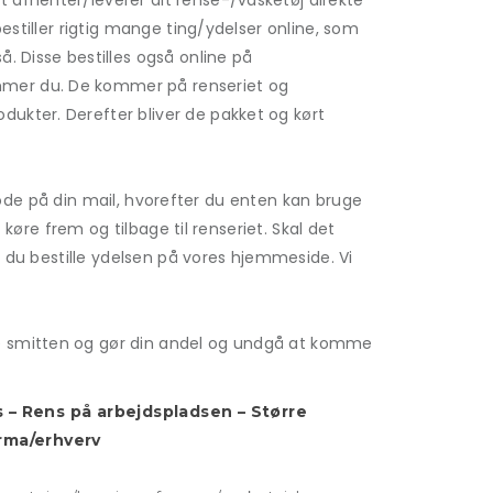
 afhenter/leverer dit rense-/vasketøj direkte
estiller rigtig mange ting/ydelser online, som
. Disse bestilles også online på
emmer du. De kommer på renseriet og
ukter. Derefter bliver de pakket og kørt
gskode på din mail, hvorefter du enten kan bruge
 køre frem og tilbage til renseriet. Skal det
n du bestille ydelsen på vores hjemmeside. Vi
ke smitten og gør din andel og undgå at komme
s – Rens på arbejdspladsen – Større
irma/erhverv