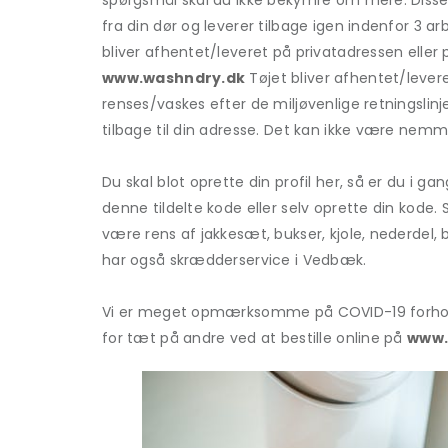
spørgsmål skal du ikke bekymre om mere. Disse 
fra din dør og leverer tilbage igen indenfor 3 a
bliver afhentet/leveret på privatadressen eller
www.washndry.dk
Tøjet bliver afhentet/leve
renses/vaskes efter de miljøvenlige retningsli
tilbage til din adresse. Det kan ikke være nemm
Du skal blot oprette din profil her, så er du i g
denne tildelte kode eller selv oprette din kode. S
være rens af jakkesæt, bukser, kjole, nederdel, 
har også skrædderservice i Vedbæk.
Vi er meget opmærksomme på COVID-19 forhold o
for tæt på andre ved at bestille online på
www.