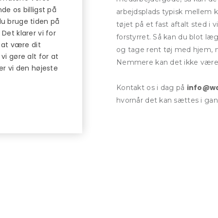
de os billigst på
arbejdsplads typisk mellem k
du bruge tiden på
tøjet på et fast aftalt sted 
Det klarer vi for
forstyrret. Så kan du blot læ
r at være dit
og tage rent tøj med hjem, nå
vi gøre alt for at
Nemmere kan det ikke være
rer vi den højeste
info@w
Kontakt os i dag på
hvornår det kan sættes i gan