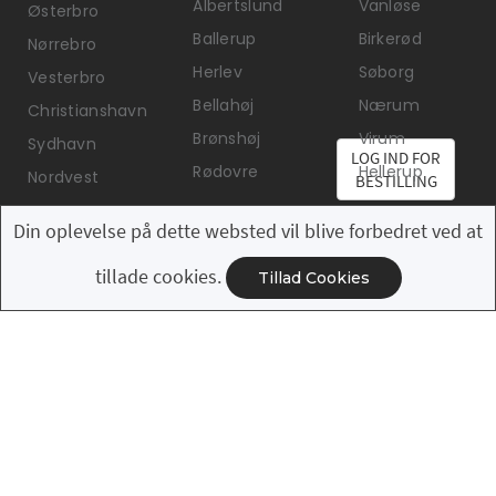
Albertslund
Vanløse
Østerbro
Ballerup
Birkerød
Nørrebro
Herlev
Søborg
Vesterbro
Bellahøj
Nærum
Christianshavn
Brønshøj
Virum
Sydhavn
LOG IND FOR
Rødovre
Hellerup
Nordvest
BESTILLING
Sjælland
Din oplevelse på dette websted vil blive forbedret ved at
Humlebæk
tillade cookies.
Tillad Cookies
Nivå
Espergærde
Kokkedal
Hørsholm
Rungsted
Roskilde
Køge