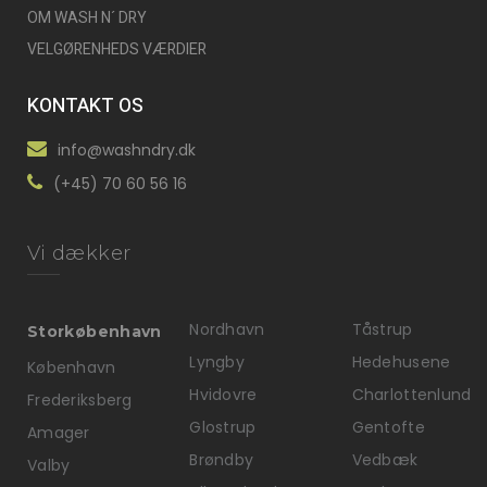
OM WASH N´ DRY
VELGØRENHEDS VÆRDIER
KONTAKT OS
info@washndry.dk
(+45) 70 60 56 16
Vi dækker
Nordhavn
Tåstrup
Storkøbenhavn
Lyngby
Hedehusene
København
Hvidovre
Charlottenlund
Frederiksberg
Glostrup
Gentofte
Amager
Brøndby
Vedbæk
Valby