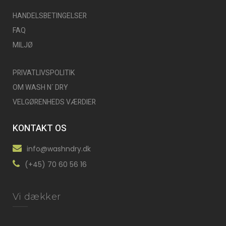
HANDELSBETINGELSER
FAQ
MILJØ
PRIVATLIVSPOLITIK
OM WASH N´ DRY
VELGØRENHEDS VÆRDIER
KONTAKT OS
info@washndry.dk
(+45) 70 60 56 16
Vi dækker