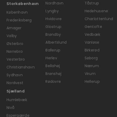
Nordhavn
Tåstrup
Storkøbenhavn
Lyngby
Hedehusene
København
Hvidovre
Charlottenlund
Frederiksberg
Glostrup
Gentofte
Amager
Brøndby
Vedbæk
Valby
Albertslund
Vanløse
Østerbro
Ballerup
Birkerød
Nørrebro
Herlev
Søborg
Vesterbro
Bellahøj
Nærum
Christianshavn
Brønshøj
Virum
Sydhavn
Rødovre
Hellerup
Nordvest
Sjælland
Humlebæk
Nivå
Espergærde